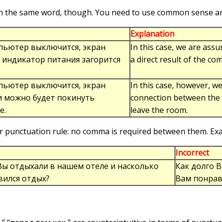
d on the same word, though. You need to use common sense a
Explanation
пьютер выключится, экран
In this case, we are ass
и индикатор питания загорится
a direct result of the c
пьютер выключится, экран
In this case, however, we
 и можно будет покинуть
connection between the 
е.
leave the room.
lar punctuation rule: no comma is required between them. Ex
Incorrect
Вы отдыхали в нашем отеле и насколько
Как долго 
вился отдых?
Вам понрав