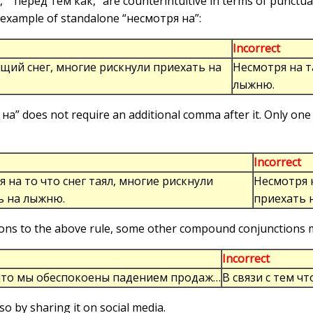
 “перед тем как,” are counterintuitive in terms of punctuat
 example of standalone “несмотря на”:
Incorrect
щий снег, многие рискнули приехать на
Несмотря на т
лыжню.
а” does not require an additional comma after it. Only one 
Incorrect
 на то что снег таял, многие рискнули
Несмотря н
ь на лыжню.
приехать 
ons to the above rule, some other compound conjunctions 
Incorrect
, что мы обеспокоены падением продаж…
В связи с тем 
 so by sharing it on social media.