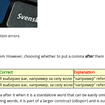
tion errors.
em. However, choosing whether to put a comma
after
them i
Correct
Explanation
Я выбираю вас, например за силу воли.
“например” refers
Я выбираю вас, например, за силу воли.
“например” refers
fter it when it is a standalone word that can be easily omi
 words, it is part of a larger construct (оборот) and is sub