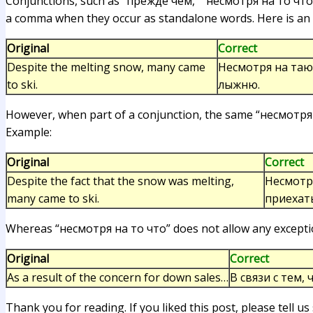
Conjunctions, such as “прежде чем,” “несмотря на то что,”
a comma when they occur as standalone words. Here is an
Original
Correct
Despite the melting snow, many came
Несмотря на таю
to ski.
лыжню.
However, when part of a conjunction, the same “несмотря н
Example:
Original
Correct
Despite the fact that the snow was melting,
Несмотря
many came to ski.
приехат
Whereas “несмотря на то что” does not allow any excepti
Original
Correct
As a result of the concern for down sales…
В связи с тем
Thank you for reading. If you liked this post, please tell us