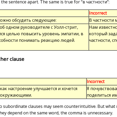
g the sentence apart. The same is true for “в частности”:
Incorrect
можно обсудить следующее:
В частности 
об одном руководителе с Уолл-стрит,
Нам известно
лся целью повысить уровень эмпатии, в
который зада
особности понимать реакцию людей.
частности, с
ther clause
Incorrect
 как настроение улучшается и хочется
Я почувствова
с окружающими.
поделиться и
 subordinate clauses may seem counterintuitive. But what ma
they depend on the same word, the comma is unnecessary.