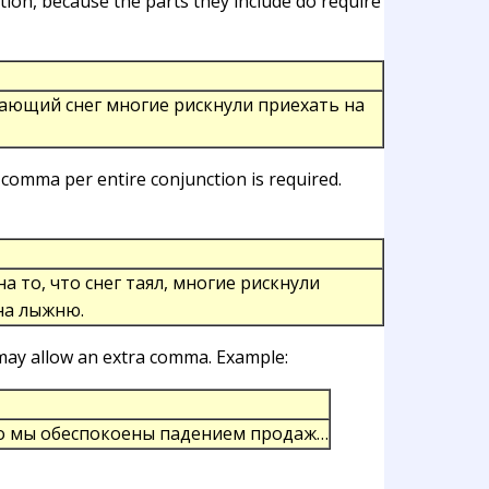
ion, because the parts they include do require
ающий снег многие рискнули приехать на
comma per entire conjunction is required.
а то, что снег таял, многие рискнули
на лыжню.
may allow an extra comma. Example:
что мы обеспокоены падением продаж…