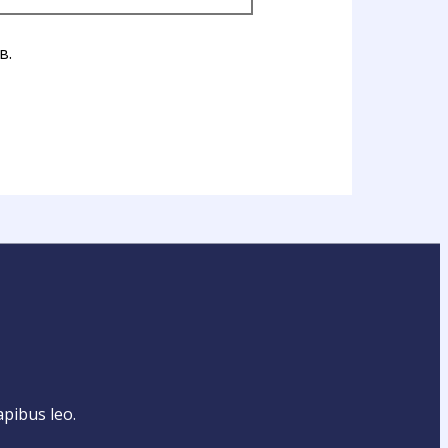
в.
apibus leo.