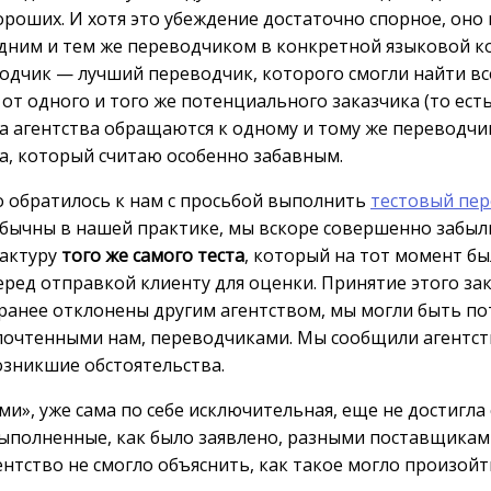
роших. И хотя это убеждение достаточно спорное, оно
 одним и тем же переводчиком в конкретной языковой
одчик — лучший переводчик, которого смогли найти все
т одного и того же потенциального заказчика (то есть
агентства обращаются к одному и тому же переводчику
та, который считаю особенно забавным.
о обратилось к нам с просьбой выполнить
тестовый пе
обычны в нашей практике, мы вскоре совершенно забыли
дактуру
того же самого теста
, который на тот момент б
ред отправкой клиенту для оценки. Принятие этого зак
и ранее отклонены другим агентством, мы могли быть 
почтенными нам, переводчиками. Мы сообщили агентст
озникшие обстоятельства.
ми», уже сама по себе исключительная, еще не достигла
выполненные, как было заявлено, разными поставщикам
нтство не смогло объяснить, как такое могло произойт