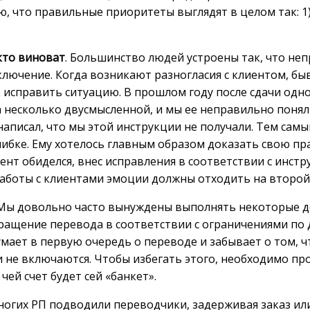
аю, что правильные приоритеты выглядят в целом так: 
 кто виноват
. Большинство людей устроены так, что не
сключение. Когда возникают разногласия с клиентом, бы
 исправить ситуацию. В прошлом году после сдачи одно
несколько двусмысленной, и мы ее неправильно поняли
писал, что мы этой инструкции не получали. Тем самым
ибке. Ему хотелось главным образом доказать свою пра
нт обиделся, внес исправления в соответствии с инстру
работы с клиентами эмоции должны отходить на второй
 Мы довольно часто вынуждены выполнять некоторые д
сокращение перевода в соответствии с ограничениями по
умает в первую очередь о переводе и забывает о том, 
и не включаются. Чтобы избегать этого, необходимо пр
чей счет будет сей «банкет».
ногих РП подводили переводчики, задерживая заказ или