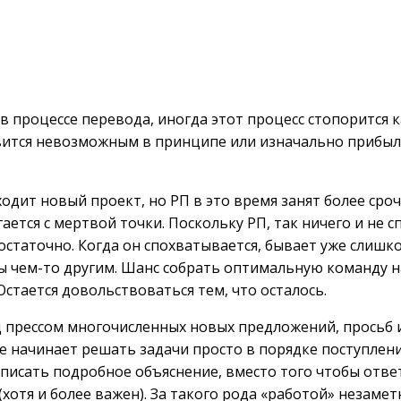
 процессе перевода, иногда этот процесс стопорится ка
ится невозможным в принципе или изначально прибыл
ходит новый проект, но РП в это время занят более ср
игается с мертвой точки. Поскольку РП, так ничего и не 
достаточно. Когда он спохватывается, бывает уже слишк
ты чем-то другим. Шанс собрать оптимальную команду н
стается довольствоваться тем, что осталось.
од прессом многочисленных новых предложений, просьб
те начинает решать задачи просто в порядке поступлени
 писать подробное объяснение, вместо того чтобы отве
отя и более важен). За такого рода «работой» незамет