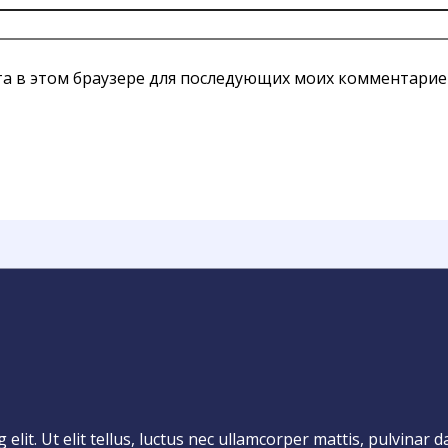
йта в этом браузере для последующих моих комментарие
lit. Ut elit tellus, luctus nec ullamcorper mattis, pulvinar d