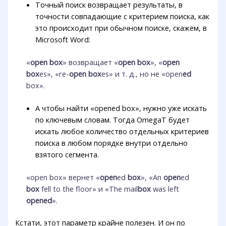
Точный поиск возвращает результаты, в
точности совпадающие с критерием поиска, как
это происходит при обычном поиске, скажем, в
Microsoft Word:
«
open box
» возвращает «
open box
», «
open
box
es», «re-
open box
es» и т. д., но не «open
ed
box».
А чтобы найти «opened box», нужно уже искать
по ключевым словам. Тогда OmegaT будет
искать любое количество отдельных критериев
поиска в любом порядке внутри отдельно
взятого сегмента.
«open box» вернет «
open
ed
box
», «An
open
ed
box
fell to the floor» и «The mail
box
was left
opened
».
Кстати, этот параметр крайне полезен. И он по