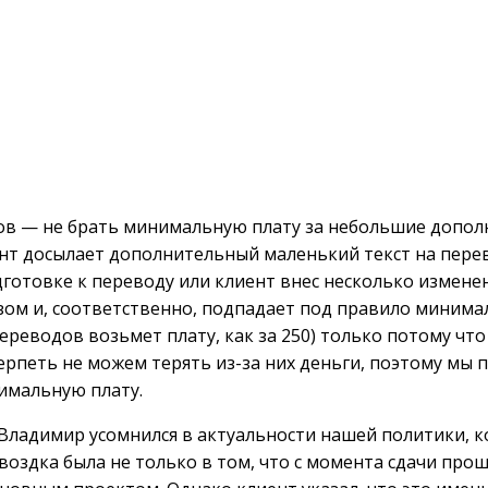
ов — не брать минимальную плату за небольшие допол
лиент досылает дополнительный маленький текст на пер
дготовке к переводу или клиент внес несколько измене
зом и, соответственно, подпадает под правило минима
ереводов возьмет плату, как за 250) только потому что
терпеть не можем терять из-за них деньги, поэтому мы 
имальную плату.
а Владимир усомнился в актуальности нашей политики, 
воздка была не только в том, что с момента сдачи про