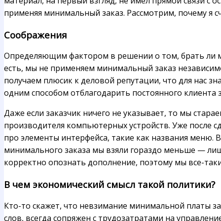
материал, на первый взгляд, не имел прямой связи с о
применяя минимальный заказ. Рассмотрим, почему я 
Соображения
Определяющим фактором в решении о том, брать ли ми
есть, мы не применяем минимальный заказ независимо 
получаем плюсик к деловой репутации, что для нас зн
одним способом отблагодарить постоянного клиента з
Даже если заказчик ничего не указывает, то мы стара
производителя компьютерных устройств. Уже после сда
про элементы интерфейса, такие как названия меню. Вн
минимального заказа мы взяли гораздо меньше — лишь
корректно опознать дополнение, поэтому мы все-таки
В чем экономический смысл такой политики?
Кто-то скажет, что невзимание минимальной платы за
слов, всегда сопряжен с трудозатратами на управлени