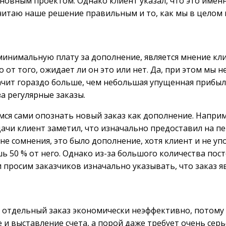
сновным проектом. Однако клиент указал, что это имен
считаю наше решение правильным и то, как мы в целом
нимальную плату за дополнение, является мнение клиен
от того, ожидает ли он это или нет. Да, при этом мы н
ачит гораздо больше, чем небольшая упущенная прибыль.
а регулярные заказы.
емся сами опознать новый заказ как дополнение. Напри
чи клиент заметил, что изначально предоставил на пер
е сомнения, это было дополнение, хотя клиент и не упо
 50 % от него. Однако из-за большого количества пост
 просим заказчиков изначально указывать, что заказ я
 отдельный заказ экономически неэффективно, потому ч
е и выставление счета, а порой даже требует очень се