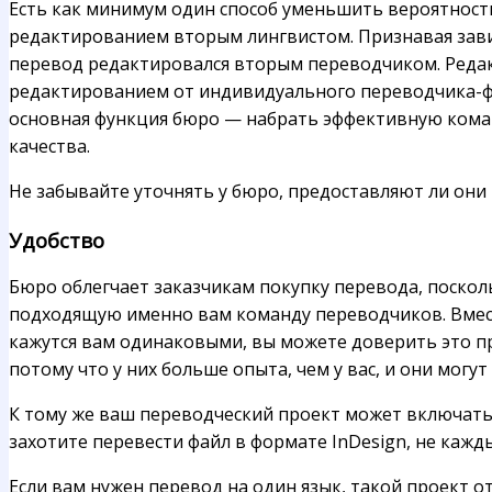
Есть как минимум один способ уменьшить вероятность
редактированием вторым лингвистом. Признавая зави
перевод редактировался вторым переводчиком. Редак
редактированием от индивидуального переводчика-фри
основная функция бюро — набрать эффективную кома
качества.
Не забывайте уточнять у бюро, предоставляют ли они
Удобство
Бюро облегчает заказчикам покупку перевода, посколь
подходящую именно вам команду переводчиков. Вмест
кажутся вам одинаковыми, вы можете доверить это п
потому что у них больше опыта, чем у вас, и они мог
К тому же ваш переводческий проект может включать
захотите перевести файл в формате InDesign, не кажд
Если вам нужен перевод на один язык, такой проект о