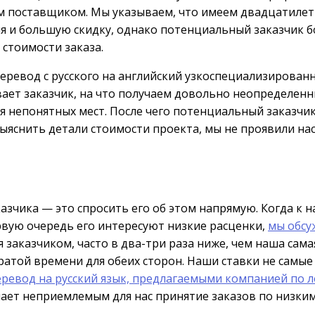
м поставщиком. Мы указываем, что имеем двадцатилет
я и большую скидку, однако потенциальный заказчик б
 стоимости заказа.
перевод с русского на английский узкоспециализирова
вает заказчик, на что получаем довольно неопределенн
я непонятных мест. После чего потенциальный заказчик
ыяснить детали стоимости проекта, мы не проявили на
азчика — это спросить его об этом напрямую. Когда к 
ервую очередь его интересуют низкие расценки,
мы обсу
ая заказчиком, часто в два-три раза ниже, чем наша сам
 тратой времени для обеих сторон. Наши ставки не сам
еревод на русский язык, предлагаемыми компанией по 
елает неприемлемым для нас принятие заказов по низки