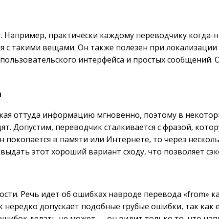
ат. Например, практически каждому переводчику когда
ся с такими вещами. Он также полезен при локализации
пользовательского интерфейса и простых сообщений. О
а
кая оттуда информацию мгновенно, поэтому в некотор
ят. Допустим, переводчик сталкивается с фразой, кото
н покопается в памяти или Интернете, то через нескол
н выдать этот хороший вариант сходу, что позволяет с
и. Речь идет об ошибках навроде перевода «from» как «
к нередко допускает подобные грубые ошибки, так как 
ошибок делать не может — он видит только то, что нап