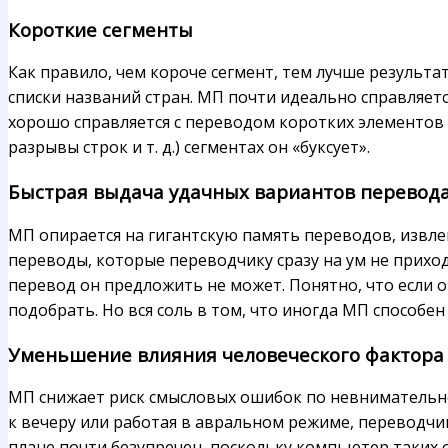
Короткие сегменты
Как правило, чем короче сегмент, тем лучше результ
списки названий стран. МП почти идеально справляет
хорошо справляется с переводом коротких элементов 
разрывы строк и т. д.) сегментах он «буксует».
Быстрая выдача удачных вариантов перевод
МП опирается на гигантскую память переводов, извле
переводы, которые переводчику сразу на ум не приход
перевод он предложить не может. Понятно, что если о
подобрать. Но вся соль в том, что иногда МП способе
Уменьшение влияния человеческого фактора
МП снижает риск смысловых ошибок по невнимательност
к вечеру или работая в авральном режиме, переводчи
плане почти безупречен, поскольку компьютер таких 