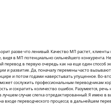
ворит разве что ленивый. Качество МП растет, клиент
, видя в МП потенциально сильнейшего конкурента. Не
ный перевод в первую очередь как на еще один способ
ции и развитие. Да, поначалу перемены часто вызывают
анцире и потом годами наверстывать упущенное. Во-вто
может сослужить профессиональным переводчикам хоро
ть и сократить количество ошибок. Разумеется, речь н
в лучшем случае слегка отредактированный. Я имею в 
а входе переводческого процесса; в дальнейшем перев