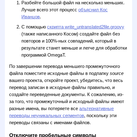
Разбейте большой файл на несколько меньших.
Лучше всего этот процесс
объяснил Кос
Иванцов
.
С помощью
скрипта write_untranslated2file.groovy
(также написанного Косом) создайте файл без
повторов и 100%-ных совпадений, который в
результате станет меньше и легче для обработки
программой OmegaT.
По завершении перевода меньшего промежуточного
файла поместите исходные файлы в подпапку
source
вашего проекта, откройте проект, убедитесь, что весь
перевод записан в исходные файлы правильно, и
создайте переведенные документы. К сожалению, из-
за того, что промежуточный и исходный файлы имеют
разные имена, вы потеряете все
альтернативные
переводы неуникальных сегментов
, поскольку эти
переводы связаны с именами файлов.
Отключите пробельные символы