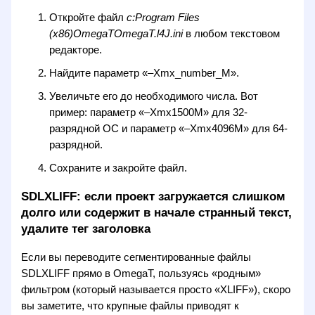
Откройте файл
c:Program Files
(x86)OmegaTOmegaT.l4J.ini
в любом текстовом
редакторе.
Найдите параметр «–Xmx_number_M».
Увеличьте его до необходимого числа. Вот
пример: параметр «–Xmx1500M» для 32-
разрядной ОС и параметр «–Xmx4096M» для 64-
разрядной.
Сохраните и закройте файл.
SDLXLIFF: если проект загружается слишком
долго или содержит в начале странный текст,
удалите тег заголовка
Если вы переводите сегментированные файлы
SDLXLIFF прямо в OmegaT, пользуясь «родным»
фильтром (который называется просто «XLIFF»), скоро
вы заметите, что крупные файлы приводят к