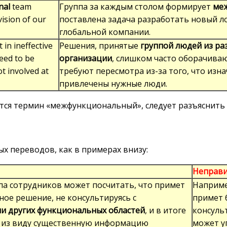
nal
team
Группа за каждым столом формирует
ме
vision of our
поставлена задача разработать новый л
глобальной компании.
 in ineffective
Решения, принятые
группой людей из ра
eed to be
организации
, слишком часто оборачива
t involved at
требуют пересмотра из-за того, что изн
привлечены нужные люди.
ется термин «межфункциональный», следует разъяснить
х переводов, как в примерах внизу:
Неправ
па сотрудников может посчитать, что примет
Наприме
ное решение, не консультируясь с
примет 
и других функциональных областей
, и в итоге
консуль
 из виду существенную информацию
может у