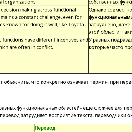
al
organizations.
собственных
функ
d decision making across
functional
Однако совместно
mains a constant challenge, even for
функциональными
s known for doing it well, like Toyota
затруднено, даже 
этой области, таки
t
functions
have different incentives and
У разных
подразд
ich are often in conflict.
которые часто про
 объяснить, что конкретно означает термин, при перв
з разных функциональных областей» еще сложнее для пе
 перевод затрудняет восприятие текста, переводчики 
Перевод