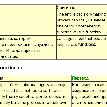
Оригинал
The entire decision-making
process can stall, usually at
one of four bottlenecks:
function versus
function
…
алента, который
Colleagues feel that people
стую переводчики вынуждены
help across
functions
.
ия. Иногда варианты
олностью.
unctional»
ал
Перевод
ple, after senior managers at a major
Например, после 
ailer used this method to sort out a
американского ри
arly thorny set of corporate decisions,
ряда особенно пр
mptly built the process into their own
они поспешили на