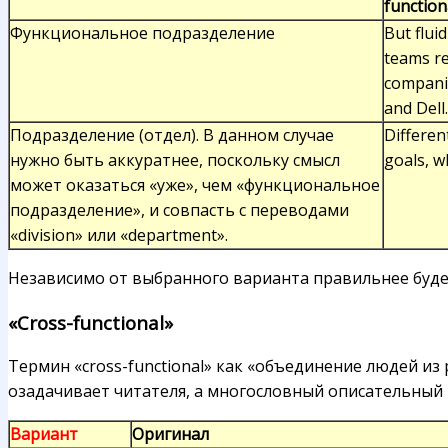
function
Функциональное подразделение
But flui
teams re
companie
and Dell.
Подразделение (отдел). В данном случае
Differen
нужно быть аккуратнее, поскольку смысл
goals, wh
может оказаться «уже», чем «функциональное
подразделение», и совпасть с переводами
«division» или «department».
Независимо от выбранного варианта правильнее будет
«Cross-functional»
Термин «cross-functional» как «объединение людей и
озадачивает читателя, а многословный описательный
Вариант
Оригинал