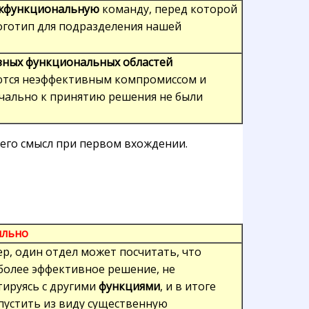
жфункциональную
команду, перед которой
оготип для подразделения нашей
зных функциональных областей
ются неэффективным компромиссом и
ачально к принятию решения не были
 его смысл при первом вхождении.
ильно
р, один отдел может посчитать, что
более эффективное решение, не
тируясь с другими
функциями
, и в итоге
пустить из виду существенную