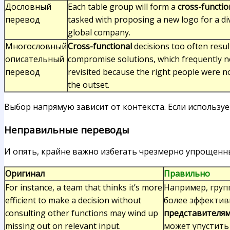
Дословный
Each table group will form a
cross-functio
перевод
tasked with proposing a new logo for a di
global company.
Многословный
Cross-functional
decisions too often result
описательный
compromise solutions, which frequently n
перевод
revisited because the right people were no
the outset.
Выбор напрямую зависит от контекста. Если использу
Неправильные переводы
И опять, крайне важно избегать чрезмерно упрощенны
Оригинал
Правильно
For instance, a team that thinks it’s more
Например, груп
efficient to make a decision without
более эффектив
consulting other functions may wind up
представителям
missing out on relevant input.
может упустить