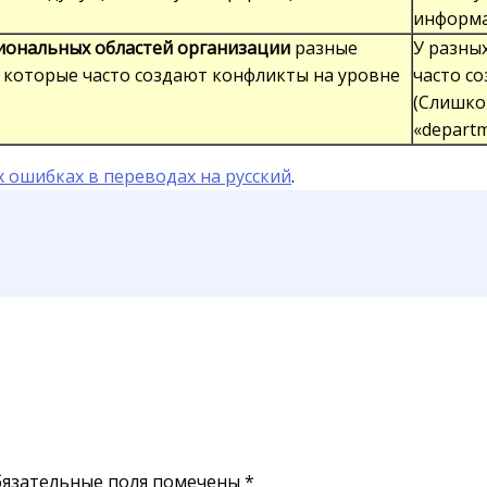
информ
иональных областей организации
разные
У разны
, которые часто создают конфликты на уровне
часто с
(Слишко
«departm
 ошибках в переводах на русский
.
язательные поля помечены
*