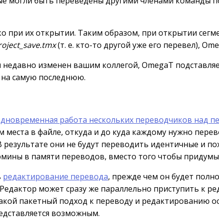
е могли быть переведены другими членами команды пос
ко при их открытии. Таким образом, при открытии сегм
roject_save.tmx
(т. е. кто-то другой уже его перевел), 
л недавно изменен вашим коллегой, OmegaT подставля
 на самую последнюю.
одновременная работа нескольких переводчиков над п
 места в файле, откуда и до куда каждому нужно перев
В результате они не будут переводить идентичные и по
рмины в памяти переводов, вместо того чтобы придумы
ь
редактирование перевода
, прежде чем он будет полн
. Редактор может сразу же параллельно приступить к р
акой пакетный подход к переводу и редактированию ос
редставляется возможным.