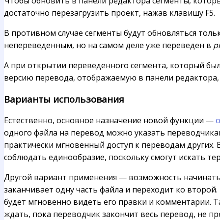
Чтобы обновить в панели редактора сегменты, которы
достаточно перезагрузить проект, нажав клавишу F5.
В противном случае сегменты будут обновляться толь
непереведенным, но на самом деле уже переведен в
p
А при открытии переведенного сегмента, который бы
версию перевода, отображаемую в панели редактора,
Варианты использования
Естественно, основное назначение новой функции —
одного файла на перевод можно указать переводчикам
практически мгновенный доступ к переводам других. 
соблюдать единообразие, поскольку смогут искать те
Другой вариант применения — возможность начинат
заканчивает одну часть файла и переходит ко второй
будет мгновенно видеть его правки и комментарии. Т
ждать, пока переводчик закончит весь перевод, не п