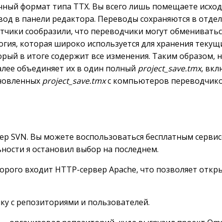
ный формат типа ТТХ. Вы всего лишь помещаете исходн
евод в панели редактора. Переводы сохраняются в отд
ботчики сообразили, что переводчики могут обмениват
гия, которая широко используется для хранения текущи
орый в итоге содержит все изменения. Таким образом, 
алее объединяет их в один полный
project_save.tmx
, вк
бновленных
project_save.tmx
с компьютеров переводчиков
р SVN. Вы можете воспользоваться бесплатным сервис
ности я остановил выбор на последнем.
оторого входит HTTP-сервер Apache, что позволяет отк
пку с репозиториями и пользователей.