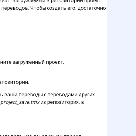
egaT. Загружаемый в репозиторий проект
 переводов. Чтобы создать его, достаточно
аните загруженный проект.
епозитории.
ть ваши переводы с переводами других
й
project_save.tmx
из репозитория, в