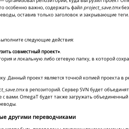
— организовал репозиторий, куда выгрузил проект Om
то особенно важно, содержать файл
project_save.tmx
без
реводы, оставив только заголовок и закрывающие теги.
выполните следующие действия:
узить совместный проект»
.
тория и локальную либо сетевую папку, в которой сохр
у. Данный проект является точной копией проекта в р
ct_save.tmx
в репозиторий. Сервер SVN будет объединя
е с вами. OmegaT будет также загружать объединенны
реводы.
ные другими переводчиками