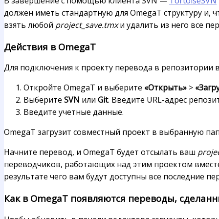
В завершение с помощью клиента SVN —
TortoiseSVN
должен иметь стандартную для OmegaT структуру и, ч
взять любой
project_save.tmx
и удалить из него все пе
Действия в OmegaT
Для подключения к проекту перевода в репозитории 
Откройте OmegaT и выберите
«Открыть»
>
«Загр
Выберите
SVN
или
Git
. Введите URL-адрес репози
Введите учетные данные.
OmegaT загрузит совместный проект в выбранную папк
Начните перевод, и OmegaT будет отсылать ваш
proje
переводчиков, работающих над этим проектом вмест
результате чего вам будут доступны все последние пе
Как в OmegaT появляются переводы, сделан