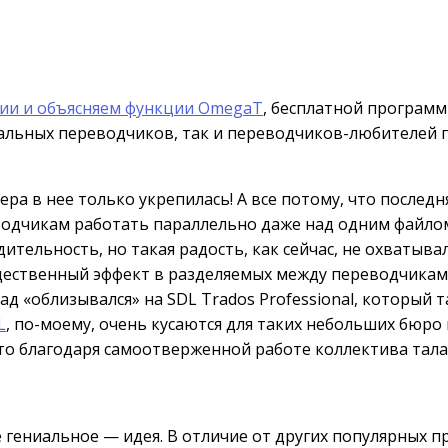
ии и объясняем функции OmegaT
, бесплатной программ
нальных переводчиков, так и переводчиков-любителей п
ра в нее только укрепилась! А все потому, что послед
реводчикам работать параллельно даже над одним файл
ельность, но такая радость, как сейчас, не охватывал
ущественный эффект в разделяемых между переводчикам
ад «облизывался» на SDL Trados Professional, который
L
, по-моему, очень кусаются для таких небольших бюро
это благодаря самоотверженной работе коллектива тал
 гениальное — идея. В отличие от других популярных пр