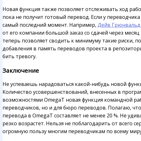
Новая функция также позволяет отслеживать ход рабо
пока не получит готовый перевод. Если у переводчика 
самый последний момент. Например,
Дейв Грюнвальд 
от его компании большой заказ со сдачей через месяц 
теперь позволяет сводить к минимуму такие риски, п
добавления в память переводов проекта в репозитории
бить тревогу.
Заключение
Не успеваешь нарадоваться какой-нибудь новой функц
Количество усовершенствований, внесенных в програм
возможностями OmegaT новая функция командной раб
переводчиков, но и для бюро переводов. Полагаю, чт
перевода в OmegaT составляет не менее 20 %. Не уд
резко возрастет. Нельзя не поблагодарить от всего с
огромную пользу многим переводчикам по всему миру