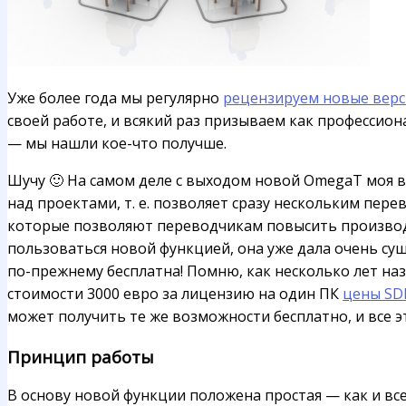
Уже более года мы регулярно
рецензируем новые верс
своей работе, и всякий раз призываем как профессио
— мы нашли кое-что получше.
Шучу 🙂 На самом деле с выходом новой OmegaT моя ве
над проектами, т. е. позволяет сразу нескольким пе
которые позволяют переводчикам повысить производит
пользоваться новой функцией, она уже дала очень с
по-прежнему бесплатна! Помню, как несколько лет наз
стоимости 3000 евро за лицензию на один ПК
цены SD
может получить те же возможности бесплатно, и все 
Принцип работы
В основу новой функции положена простая — как и все