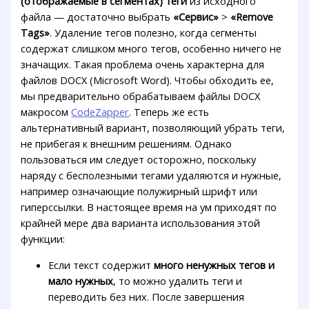
(отображаемые в сегментах) теги
из исходного
файла — достаточно выбрать
«Сервис»
>
«Remove
Tags»
. Удаление тегов полезно, когда сегменты
содержат слишком много тегов, особенно ничего не
значащих. Такая проблема очень характерна для
файлов DOCX (Microsoft Word). Чтобы обходить ее,
мы предварительно обрабатываем файлы DOCX
макросом
CodeZapper
. Теперь же есть
альтернативный вариант, позволяющий убрать теги,
не прибегая к внешним решениям. Однако
пользоваться им следует осторожно, поскольку
наряду с бесполезными тегами удаляются и нужные,
например означающие полужирный шрифт или
гиперссылки. В настоящее время на ум приходят по
крайней мере два варианта использования этой
функции:
Если текст содержит
много ненужных тегов и
мало нужных
, то можно удалить теги и
переводить без них. После завершения