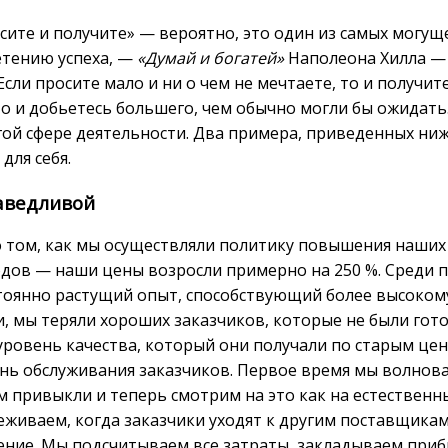
сите и получите» — вероятно, это один из самых могущ
етению успеха, —
«Думай и богатей»
Наполеона Хилла — 
 Если просите мало и ни о чем не мечтаете, то и получит
 то и добьетесь большего, чем обычно могли бы ожидать
угой сфере деятельности. Два примера, приведенных ни
для себя.
раведливой
том, как мы осуществляли политику повышения наших с
одов — наши цены возросли примерно на 250 %. Среди
стоянно растущий опыт, способствующий более высоком
и, мы теряли хороших заказчиков, которые не были гот
уровень качества, который они получали по старым цена
нь обслуживания заказчиков. Первое время мы волнова
ем привыкли и теперь смотрим на это как на естественн
живаем, когда заказчики уходят к другим поставщикам (
шение. Мы подсчитываем все затраты, закладываем при