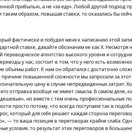
енной прибылью, а не «за еду». Любой другой подход п
и таким образом, повышая ставки, то оказались бы сейч
орый фактически и побудил меня к написанию этой запи
артной ставке, давайте обозначим ее как X. Несмотря н
й переводческое агентство высокого уровня и сотрудни
реводы у нас, состоит в том, что у него есть возможно
ие объемы работ. К нам он обратился с достаточно сл
 причине повышенной сложности мы запросили за это
окончательную цену в случае непредвиденных затрат. Х
о его отправка вообще не имеет смысла. В самом деле, 
ее «дешевые», но вместе с тем очень профессиональные 
сти просто потому, что всегда поступаем так в подобны
рос, который для себя решает каждая сторона перегово
го», — то ваша позиция в переговорах крайне слаба. Од
нные условия, то результат этих переговоров в больши