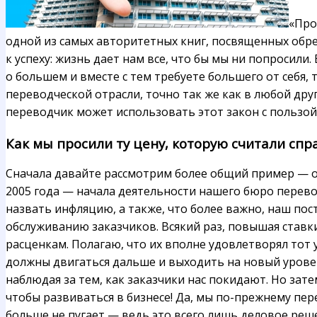
«Про
одной из самых авторитетных книг, посвященных обр
к успеху: жизнь дает нам все, что бы мы ни попросили.
о большем и вместе с тем требуете большего от себя,
переводческой отрасли, точно так же как в любой др
переводчик может использовать этот закон с пользой 
Как мы просили ту цену, которую считали сп
Сначала давайте рассмотрим более общий пример — о 
2005 года — начала деятельности нашего бюро перев
назвать инфляцию, а также, что более важно, наш по
обслуживанию заказчиков. Всякий раз, повышая ставк
расценкам. Полагаю, что их вполне удовлетворял тот 
должны двигаться дальше и выходить на новый урове
наблюдая за тем, как заказчики нас покидают. Но зат
чтобы развиваться в бизнесе! Да, мы по-прежнему пере
больше не пугает — ведь это всего лишь деловое ре