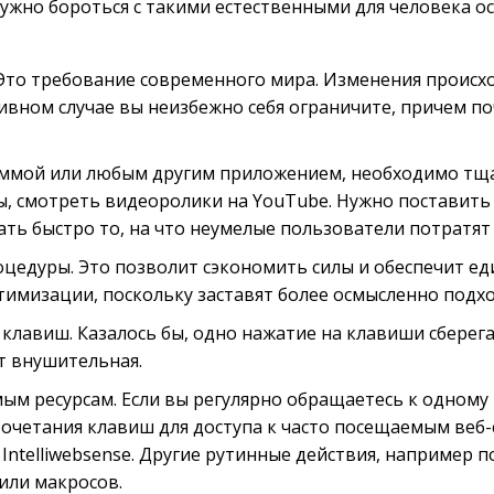
жно бороться с такими естественными для человека ос
то требование современного мира. Изменения происход
тивном случае вы неизбежно себя ограничите, причем п
аммой или любым другим приложением, необходимо тща
ы, смотреть видеоролики на YouTube. Нужно поставить
ть быстро то, на что неумелые пользователи потратят 
цедуры. Это позволит сэкономить силы и обеспечит еди
имизации, поскольку заставят более осмысленно подхо
клавиш. Казалось бы, одно нажатие на клавиши сберегае
т внушительная.
ым ресурсам. Если вы регулярно обращаетесь к одному и
. Сочетания клавиш для доступа к часто посещаемым ве
 Intelliwebsense. Другие рутинные действия, например
или макросов.