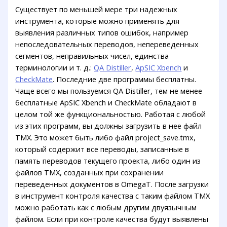
Существует по меньшей мере три надежных
инструмента, которые можно применять для
выявления различных типов ошибок, например
непоследовательных переводов, непереведенных
сегментов, неправильных чисел, единства
терминологии и т. д.:
QA Distiller
,
ApSIC Xbench
и
CheckMate
. Последние две программы бесплатны.
Чаще всего мы пользуемся QA Distiller, тем не менее
бесплатные ApSIC Xbench и CheckMate обладают в
целом той же функциональностью. Работая с любой
из этих программ, вы должны загрузить в нее файл
TMX. Это может быть либо файл project_save.tmx,
который содержит все переводы, записанные в
память переводов текущего проекта, либо один из
файлов TMX, созданных при сохранении
переведенных документов в OmegaT. После загрузки
в инструмент контроля качества с таким файлом TMX
можно работать как с любым другим двуязычным
файлом. Если при контроле качества будут выявлены