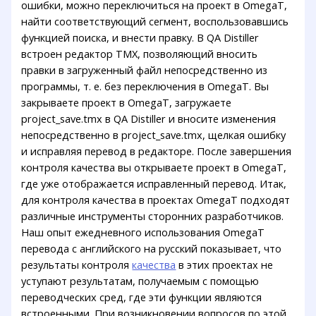
ошибки, можно переключиться на проект в OmegaT,
найти соответствующий сегмент, воспользовавшись
функцией поиска, и внести правку. В QA Distiller
встроен редактор TMX, позволяющий вносить
правки в загруженный файл непосредственно из
программы, т. е. без переключения в OmegaT. Вы
закрываете проект в OmegaT, загружаете
project_save.tmx в QA Distiller и вносите изменения
непосредственно в project_save.tmx, щелкая ошибку
и исправляя перевод в редакторе. После завершения
контроля качества вы открываете проект в OmegaT,
где уже отображается исправленный перевод. Итак,
для контроля качества в проектах OmegaT подходят
различные инструменты сторонних разработчиков.
Наш опыт ежедневного использования OmegaT
перевода с английского на русский показывает, что
результаты контроля
качества
в этих проектах не
уступают результатам, получаемым с помощью
переводческих сред, где эти функции являются
встроенными. При возникновении вопросов по этой