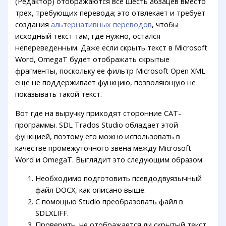
(Редактор) отображаются все шесть абзацев вместо
трех, требующих перевода; это отвлекает и требует
создания
альтернативных переводов
, чтобы
исходный текст там, где нужно, остался
непереведенным. Даже если скрыть текст в Microsoft
Word, OmegaT будет отображать скрытые
фрагменты, поскольку ее фильтр Microsoft Open XML
еще не поддерживает функцию, позволяющую не
показывать такой текст.
Вот где на выручку приходят сторонние CAT-
программы. SDL Trados Studio обладает этой
функцией, поэтому его можно использовать в
качестве промежуточного звена между Microsoft
Word и OmegaT. Выглядит это следующим образом:
Необходимо подготовить псевдодвуязычный
файл DOCX, как описано выше.
С помощью Studio преобразовать файл в
SDLXLIFF.
Проверить, не отображается ли скрытый текст