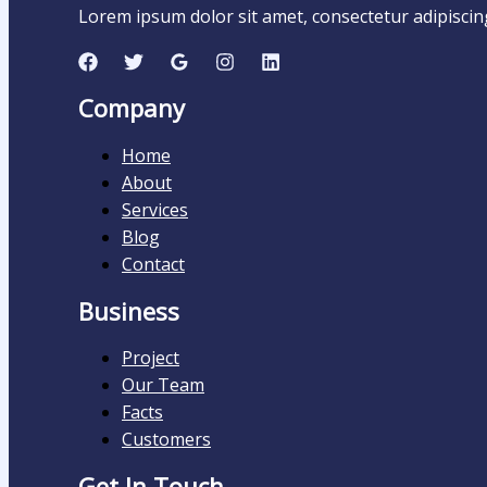
Lorem ipsum dolor sit amet, consectetur adipiscing e
Company
Home
About
Services
Blog
Contact
Business
Project
Our Team
Facts
Customers
Get In Touch