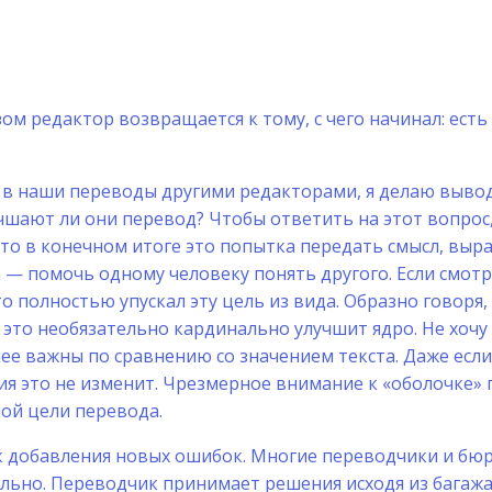
м редактор возвращается к тому, с чего начинал: есть
 в наши переводы другими редакторами, я делаю вывод
чшают ли они перевод? Чтобы ответить на этот вопрос,
 что в конечном итоге это попытка передать смысл, вы
 — помочь одному человеку понять другого. Если смотр
 полностью упускал эту цель из вида. Образно говоря, 
 это необязательно кардинально улучшит ядро. Не хочу
нее важны по сравнению со значением текста. Даже есл
я это не изменит. Чрезмерное внимание к «оболочке» п
ной цели перевода.
к добавления новых ошибок. Многие переводчики и бюр
льно. Переводчик принимает решения исходя из багажа