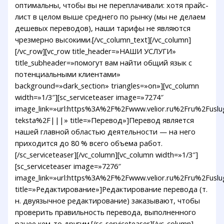
оптимальны, чтобы вы не переплачивали: хотя прайс-
лист в целом выше среднего по рынку (мы не делаем
дешевых переводов), наши тарифы не являются
чрезмерно высокими.[/vc_column_text][/vc_column]
[/vc_row][vc_row title_header=»НАШИ УСЛУГИ»
title_subheader=»помогут вам найти общий язык с
потенциальными клиентами»
background=»dark_section» triangles=»on»][vc_column
width=»1/3″][sc_serviceteaser image=»7274″
image_link=»url:https%3A%2F%2Fwww.velior.ru%2Fru%2Fusl
teksta%2F|||» title=»Перевод»]Перевод является
нашей главной областью деятельности — на него
приходится до 80 % всего объема работ.
[/sc_serviceteaser][/vc_column][vc_column width=»1/3″]
[sc_serviceteaser image=»7276″
image_link=»url:https%3A%2F%2Fwww.velior.ru%2Fru%2Fusl
title=»Редактирование»]Редактирование перевода (т.
н. двуязычное редактирование) заказывают, чтобы
проверить правильность перевода, выполненного
ранее кем-то другим.[/sc_serviceteaser][/vc_column]