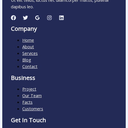
Ut elit tellus, luctus nec ullamcorper mattis, pulvinar
dapibus leo.
Company
Home
About
Services
Blog
Contact
Business
Project
Our Team
Facts
Customers
Get In Touch