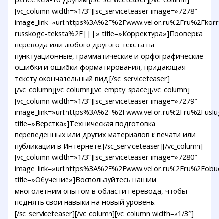
[vc_column width=»1/3″][sc_serviceteaser image=»7278″
image_link=»url:https%3A%2F%2Fwww.velior.ru%2Fru%2Fkorr
russkogo-teksta%2F|||» title=»Корректура»]Проверка
перевода или любого другого текста на
пунктуационные, грамматические и орфографические
ошибки и ошибки форматирования, придающая
тексту окончательный вид.[/sc_serviceteaser]
[/vc_column][vc_column][vc_empty_space][/vc_column]
[vc_column width=»1/3″][sc_serviceteaser image=»7279″
image_link=»url:https%3A%2F%2Fwww.velior.ru%2Fru%2Fusl
title=»Верстка»]Техническая подготовка
переведенных или других материалов к печати или
публикации в Интернете.[/sc_serviceteaser][/vc_column]
[vc_column width=»1/3″][sc_serviceteaser image=»7280″
image_link=»url:https%3A%2F%2Fwww.velior.ru%2Fru%2Fob
title=»Обучение»]Воспользуйтесь нашим
многолетним опытом в области перевода, чтобы
поднять свои навыки на новый уровень.
[/sc_serviceteaser][/vc_column][vc_column width=»1/3″]