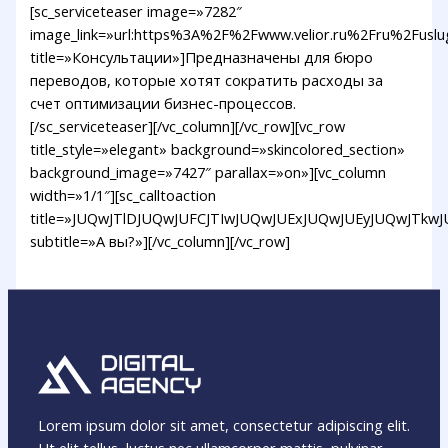
[sc_serviceteaser image=»7282″
image_link=»url:https%3A%2F%2Fwww.velior.ru%2Fru%2Fuslu
title=»Консультации»]Предназначены для бюро
переводов, которые хотят сократить расходы за
счет оптимизации бизнес-процессов.
[/sc_serviceteaser][/vc_column][/vc_row][vc_row
title_style=»elegant» background=»skincolored_section»
background_image=»7427″ parallax=»on»][vc_column
width=»1/1″][sc_calltoaction
title=»JUQwJTlDJUQwJUFCJTIwJUQwJUExJUQwJUEyJUQwJTkw
subtitle=»А вы?»][/vc_column][/vc_row]
Lorem ipsum dolor sit amet, consectetur adipiscing elit.