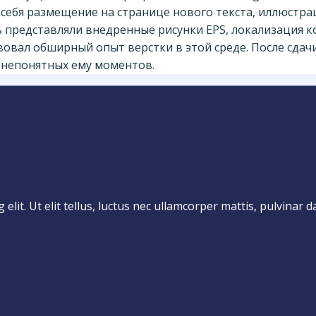
себя размещение на странице нового текста, иллюстра
 представляли внедренные рисунки EPS, локализация к
ствовал обширный опыт верстки в этой среде. После сда
 непонятных ему моментов.
lit. Ut elit tellus, luctus nec ullamcorper mattis, pulvinar d