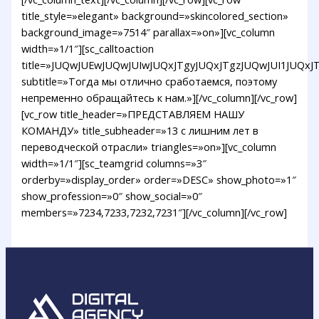
title_style=»elegant» background=»skincolored_section»
background_image=»7514″ parallax=»on»][vc_column
width=»1/1″][sc_calltoaction
title=»JUQwJUEwJUQwJUIwJUQxJTgyJUQxJTgzJUQwJUI1JUQx
subtitle=»Тогда мы отлично сработаемся, поэтому
непременно обращайтесь к нам.»][/vc_column][/vc_row]
[vc_row title_header=»ПРЕДСТАВЛЯЕМ НАШУ
КОМАНДУ» title_subheader=»13 с лишним лет в
переводческой отрасли» triangles=»on»][vc_column
width=»1/1″][sc_teamgrid columns=»3″
orderby=»display_order» order=»DESC» show_photo=»1″
show_profession=»0″ show_social=»0″
members=»7234,7233,7232,7231″][/vc_column][/vc_row]