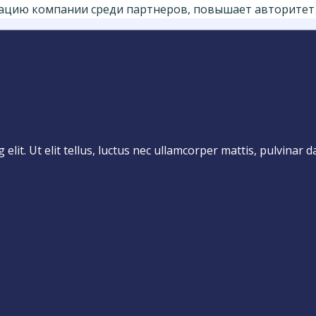
тацию компании среди партнеров, повышает авторитет 
lit. Ut elit tellus, luctus nec ullamcorper mattis, pulvinar d